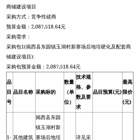
商铺建设项目
采购方式：竞争性磋商
预算金额：2,087,518.64元
采购需求：
采购包1(揭西县东园镇玉湖村新寨场后地埕硬化及配套商
铺建设项目):
采购包预算金额：2,087,518.64元
技术规
品
数量
最高
格、参
目
品目名称
采购标的
（单
品目预算(元)
限价
数及要
号
位）
(元)
求
揭西县东园
镇玉湖村新
1-
其他建筑
寨场后地埕
详见采